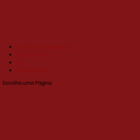
Conheça a Catarinense
Nosso Suporte
Blog
Depoimentos
Escolha uma Página
Sobre
Modelos de Negócios
Tratamentos